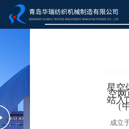
星空体育·星空网页版网站入口
星空体育·星空网页版网站入口-星空（
星空
空网
站入
（
成立于