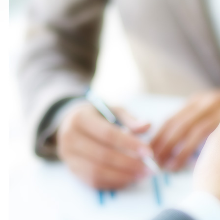
华瑞新品：喷水织机系列
星空体育·星空网页版网站入口-星空（中国）
为国内用户精心制造的最新喷水织机
04-18
2017
多棉条梳棉机投放国外市场
有星空体育·星空网页版网站入口-星空（中国）
研制的多棉条梳棉机投放海外市场。