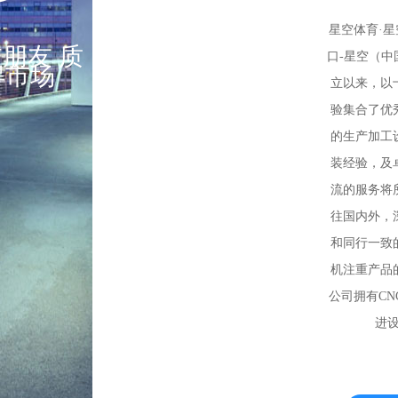
星空体育·
朋友 质
口-星空（中国
得市场
立以来，以
验集合了优
的生产加工
装经验，及
流的服务将
往国内外，
和同行一致
机注重产品
公司拥有CN
进设