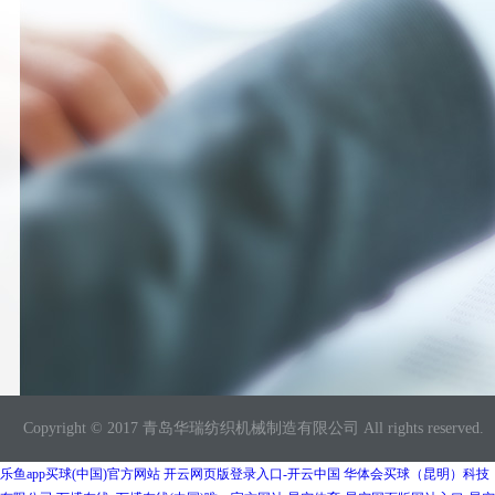
02-28
2016
梳棉质量提高的简单方法介绍
尽管提高刺辊速度可提高纤维分离度，但也容
易造成短绒多的情况，由于分离度比短绒对成
纱质量影响更大，因此在原料含杂高或开松度
较差的情况下，应尽...
Copyright © 2017 青岛
华瑞纺织机械
制造有限公司 All rights reserved.
乐鱼app买球(中国)官方网站
开云网页版登录入口-开云中国
华体会买球（昆明）科技
03-21